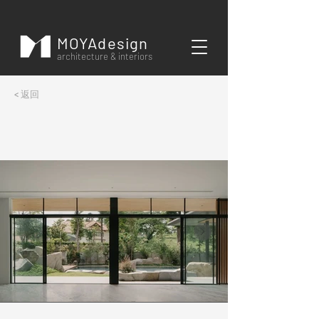
MOYAdesign
architecture & interiors
< 返回