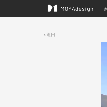
MOYAdesign
< 返回